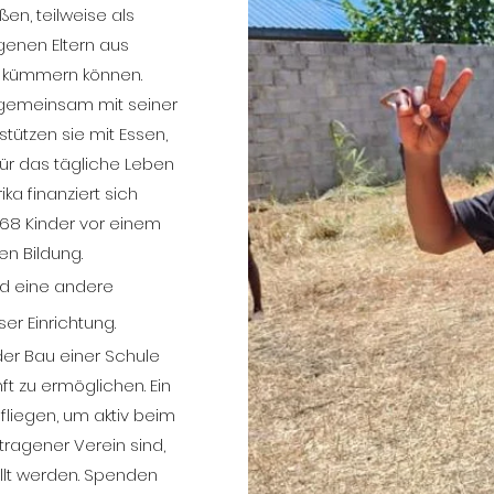
en, teilweise als
igenen Eltern aus
r kümmern können.
h gemeinsam mit seiner
rstützen sie mit Essen,
für das tägliche Leben
ka finanziert sich
 68 Kinder vor einem
en Bildung.
und eine andere
er Einrichtung.
der Bau einer Schule
t zu ermöglichen. Ein
fliegen, um aktiv beim
tragener Verein sind,
llt werden. Spenden