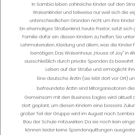
In Sambia leben zahlreiche Kinder auf den Straß
Waisenkinder und teilweise nur weil sich die e
unterschiedlichen Gründen nicht um ihre Kinde
Ein ehemaliges Straßenkind, heute Pastor, setzt sic
Familie dafür ein, diesen Kindern zu helfen. Sie unte
Lehrmaterialien, Kleidung und allem, was die Kinder 
benötigen. Das Waisenhaus „House of Joy" in Afri
ausschließlich durch private Spenden. Es bewahrt
Leben auf der Straße und ermöglicht ihn
Eine deutsche Ärztin (sie lebt dort vor Ort) 
befreundete Ärztin
sind Mitorganisatoren dies
Gemeinsam mit den Business Eagles wird aktuell 
dort geplant, um diesen Kindern eine bessere Zukunf
großer Teil der Gruppe wird im August nach Sambia 
Bau der Schule mitzuwirken. Da sie noch kein einge
können leider keine Spendenquittungen ausgeste