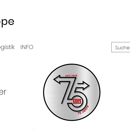
ppe
gistik
INFO
der