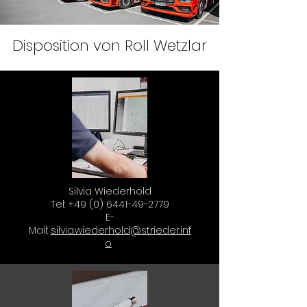
Disposition von Roll Wetzlar
Silvia Wiederhold
Tel:
+49 (0) 6441-49-2779
E-
Mail:
silvia.wiederhold@strieder.inf
o