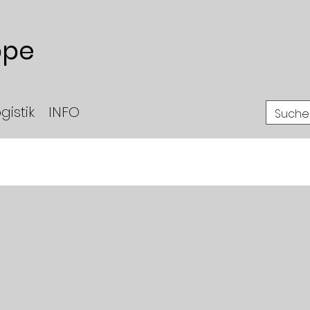
ppe
gistik
INFO