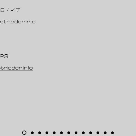
8 / -17
trieder.info
 23
trieder.info
Zögern Sie nicht, uns zu kontaktieren.