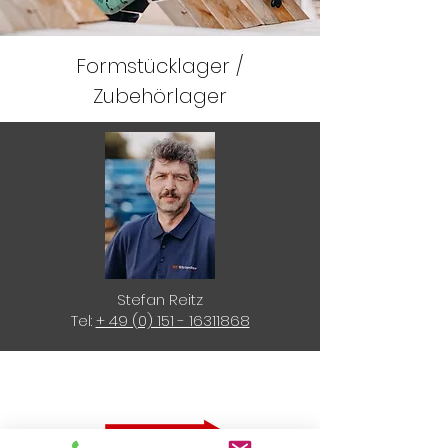
Formstücklager /
Zubehörlager
Stefan Reitz
Tel:
+ 49 (0) 151 - 16311868